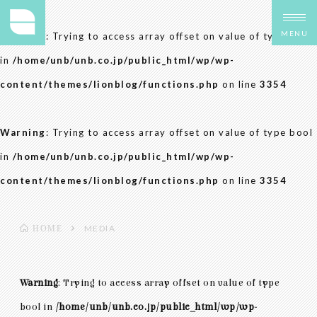
MENU
Warning
: Trying to access array offset on value of type bool
in
/home/unb/unb.co.jp/public_html/wp/wp-
content/themes/lionblog/functions.php
on line
3354
Warning
: Trying to access array offset on value of type bool
in
/home/unb/unb.co.jp/public_html/wp/wp-
content/themes/lionblog/functions.php
on line
3354
MEDIA
HOME
Warning
: Trying to access array offset on value of type
bool in
/home/unb/unb.co.jp/public_html/wp/wp-